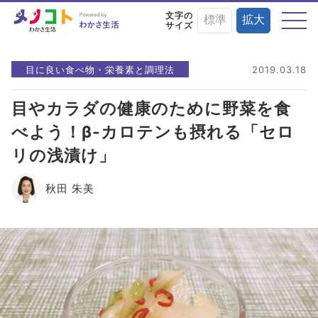
文字の
標準
拡大
サイズ
テーマから探す
目に良い食べ物・栄養素と調理法
2019.03.18
目やカラダの健康のために野菜を食
べよう！β-カロテンも摂れる「セロ
目の症状や病気と
目にまつわる
目を鍛える
リの浅漬け」
予防・治療法
お役立ちニュース
トレーニング術
秋田 朱美
目に良い食べ物・
目の基礎知識
目のことを楽しく
栄養素と調理法
学ぶイベント情報