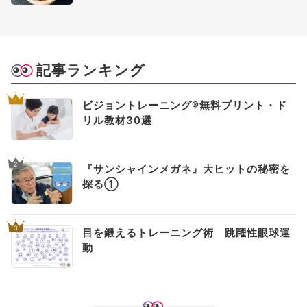
記事ランキング
1
ビジョントレーニング®無料プリント・ド
リル教材30選
2
『サンシャインメガネ』大ヒットの秘密を
探る①
3
目を鍛えるトレーニング術 跳躍性眼球運
動