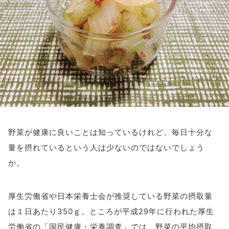
アイメイク・
見えない・見えづ
目のご利益
アイケア
らい方への
スポット
お役立ち情報
キーワードから探す
#ビルベリー
#北欧
#アントシアニン
#対策
#メノコト
#メノコト神社
#アイフレイル
野菜が健康に良いことは知っているけれど、毎日十分な
#子どもの視力低下
#目の健康
量を摂れているという人は少ないのではないでしょう
#サンシャインメガネ
#目のかすみ
#ドライアイ
か。
#目の疲れ
#目が痛い
#ブルーライト
#HEV
#ルテイン
#コンタクトレンズ
厚生労働省や日本栄養士会が推奨している野菜の摂取量
#ビジョントレーニング
#こどもの目の日
#6月10日
は１日あたり350ｇ。ところが平成29年に行われた厚生
#メガネ
#点字ブロック
労働省の「国民健康・栄養調査」では、野菜の平均摂取