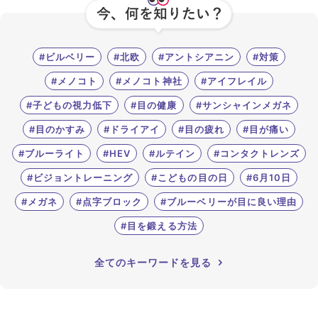
#ビルベリー
#北欧
#アントシアニン
#対策
#メノコト
#メノコト神社
#アイフレイル
#子どもの視力低下
#目の健康
#サンシャインメガネ
#目のかすみ
#ドライアイ
#目の疲れ
#目が痛い
#ブルーライト
#HEV
#ルテイン
#コンタクトレンズ
#ビジョントレーニング
#こどもの目の日
#6月10日
#メガネ
#点字ブロック
#ブルーベリーが目に良い理由
#目を鍛える方法
全てのキーワードを見る