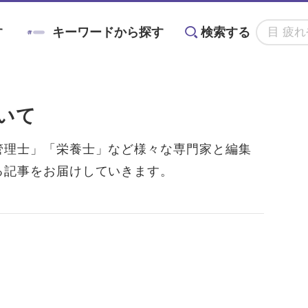
す
キーワードから探す
検索する
アニン
#対策
#メノコト
#メノコト神社
いて
かすみ
#ドライアイ
#目の疲れ
#目が痛
管理士」「栄養士」など様々な専門家と編集
る記事をお届けしていきます。
る
目に良い食べ物・
目の基礎知識
目のことを楽しく
ョントレーニング
#こどもの目の日
#6月10日
グ術
栄養素と調理法
学ぶイベント情報
#ブルーベリーが目に良い理由
#目を鍛える方法
全てのキーワードを見る