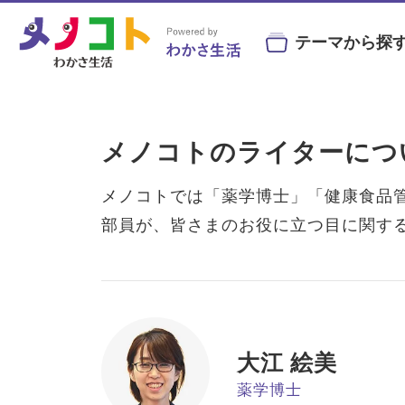
テーマから探
#ビルベリー
#北欧
#アントシ
メノコトのライターにつ
#目の健康
#サンシャインメガネ
#目の
メノコトでは「薬学博士」「健康食品
部員が、皆さまのお役に立つ目に関す
目の症状や病気と
目にまつわる
目を鍛え
#コンタクトレンズ
#ビジ
予防・治療法
お役立ちニュース
トレーニン
大江 絵美
薬学博士