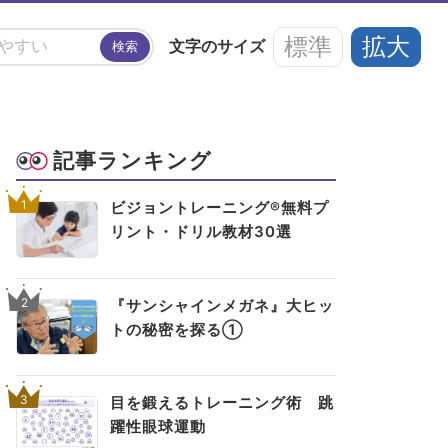
標準
拡大
文字の
サイズ
検索
#アイフレイル
#子どもの視力低下
記事ランキング
い
#ブルーライト
#HEV
#ルテイン
1
ビジョントレーニング®無料プ
リント・ドリル教材30選
アイメイク・
見えない・見えづ
目のご利益
#メガネ
#点字ブロック
アイケア
らい方への
スポット
お役立ち情報
2
『サンシャインメガネ』大ヒッ
トの秘密を探る①
3
目を鍛えるトレーニング術 跳
躍性眼球運動