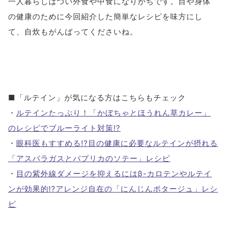
一人暮らしはつい外食や中食になりがちです。目や身体
の健康のために今回紹介した簡単なレシピを味方にし
て、自炊もがんばってくださいね。
■「ルテイン」が気になる方はこちらもチェック
・
ルテインたっぷり！「かぼちゃとほうれん草カレー」
のレシピでブルーライト対策!?
・
眼科医もすすめる!?目の健康に必要なルテインが摂れる
「アスパラガスとパプリカのソテー」レシピ
・
目の紫外線ダメージを抑えるにはβ-カロテンやルテイ
ンが効果的!?アレンジ自在の「にんじんポタージュ」レシ
ピ