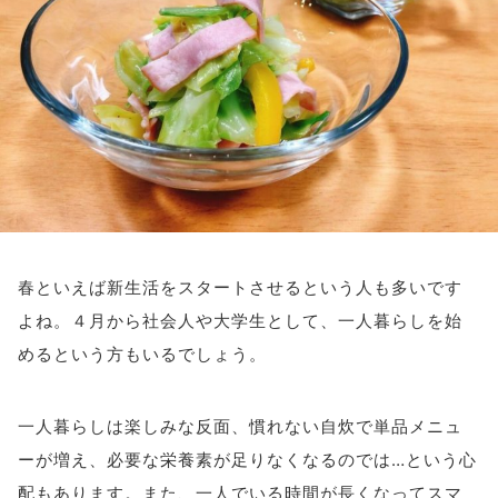
アイメイク・
見えない・見えづ
目のご利益
アイケア
らい方への
スポット
お役立ち情報
キーワードから探す
#ビルベリー
#北欧
#アントシアニン
#対策
#メノコト
#メノコト神社
#アイフレイル
春といえば新生活をスタートさせるという人も多いです
#子どもの視力低下
#目の健康
よね。４月から社会人や大学生として、一人暮らしを始
#サンシャインメガネ
#目のかすみ
#ドライアイ
めるという方もいるでしょう。
#目の疲れ
#目が痛い
#ブルーライト
#HEV
#ルテイン
#コンタクトレンズ
一人暮らしは楽しみな反面、慣れない自炊で単品メニュ
#ビジョントレーニング
#こどもの目の日
#6月10日
ーが増え、必要な栄養素が足りなくなるのでは…という心
#メガネ
#点字ブロック
配もあります。また、一人でいる時間が長くなってスマ