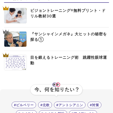
1
ビジョントレーニング®無料プリント・ド
リル教材30選
2
『サンシャインメガネ』大ヒットの秘密を
探る①
3
目を鍛えるトレーニング術 跳躍性眼球運
動
#ビルベリー
#北欧
#アントシアニン
#対策