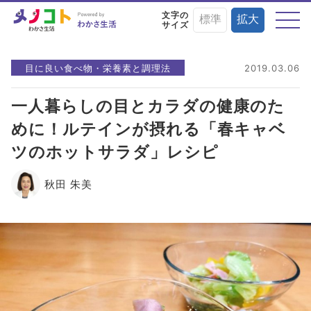
文字の
標準
拡大
サイズ
テーマから探す
目に良い食べ物・栄養素と調理法
2019.03.06
一人暮らしの目とカラダの健康のた
めに！ルテインが摂れる「春キャベ
目の症状や病気と
目にまつわる
目を鍛える
ツのホットサラダ」レシピ
予防・治療法
お役立ちニュース
トレーニング術
秋田 朱美
目に良い食べ物・
目の基礎知識
目のことを楽しく
栄養素と調理法
学ぶイベント情報