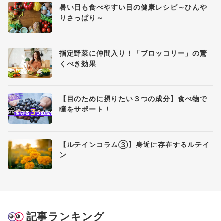
暑い日も食べやすい目の健康レシピ～ひんや
りさっぱり～
指定野菜に仲間入り！「ブロッコリー」の驚
くべき効果
【目のために摂りたい３つの成分】食べ物で
瞳をサポート！
【ルテインコラム③】身近に存在するルテイ
ン
記事ランキング