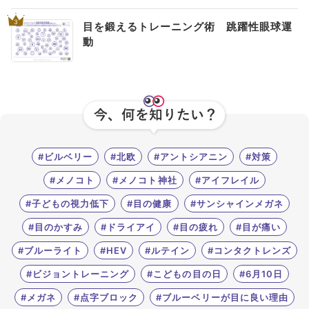
3
目を鍛えるトレーニング術 跳躍性眼球運
動
#ビルベリー
#北欧
#アントシアニン
#対策
#メノコト
#メノコト神社
#アイフレイル
#子どもの視力低下
#目の健康
#サンシャインメガネ
#目のかすみ
#ドライアイ
#目の疲れ
#目が痛い
#ブルーライト
#HEV
#ルテイン
#コンタクトレンズ
#ビジョントレーニング
#こどもの目の日
#6月10日
#メガネ
#点字ブロック
#ブルーベリーが目に良い理由