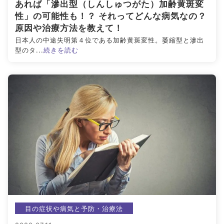
あれば「滲出型（しんしゅつがた）加齢黄斑変
性」の可能性も！？ それってどんな病気なの？
原因や治療方法を教えて！
日本人の中途失明第４位である加齢黄斑変性。萎縮型と滲出
型のタ...
続きを読む
目の症状や病気と予防・治療法