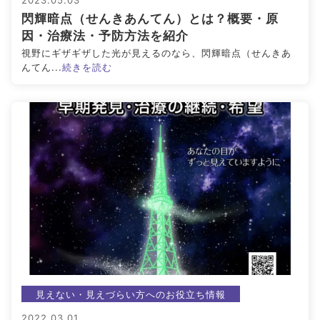
2023.05.03
閃輝暗点（せんきあんてん）とは？概要・原
アイメイク・
見えない・見えづ
目のご利益
因・治療法・予防方法を紹介
アイケア
らい方への
スポット
視野にギザギザした光が見えるのなら、閃輝暗点（せんきあ
お役立ち情報
んてん...
続きを読む
キーワードから探す
#ビルベリー
#北欧
#アントシアニン
#対策
#メノコト
#メノコト神社
#アイフレイル
#子どもの視力低下
#目の健康
#サンシャインメガネ
#目のかすみ
#ドライアイ
#目の疲れ
#目が痛い
#ブルーライト
#HEV
#ルテイン
#コンタクトレンズ
#ビジョントレーニング
#こどもの目の日
#6月10日
見えない・見えづらい方へのお役立ち情報
#メガネ
#点字ブロック
2022.03.01