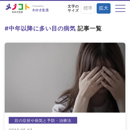
文字の
標準
拡大
サイズ
テーマから探す
#中年以降に多い目の病気
記事一覧
目の症状や病気と
目にまつわる
目を鍛える
予防・治療法
お役立ちニュース
トレーニング術
目に良い食べ物・
目の基礎知識
目のことを楽しく
栄養素と調理法
学ぶイベント情報
目の症状や病気と予防・治療法