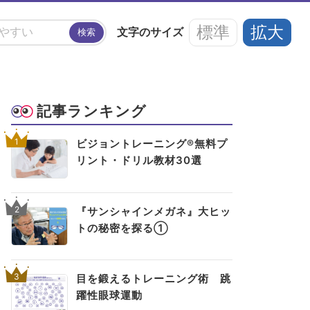
標準
拡大
文字の
サイズ
検索
#アイフレイル
#子どもの視力低下
記事ランキング
い
#ブルーライト
#HEV
#ルテイン
1
ビジョントレーニング®無料プ
リント・ドリル教材30選
アイメイク・
見えない・見えづ
目のご利益
#メガネ
#点字ブロック
アイケア
らい方への
スポット
お役立ち情報
2
『サンシャインメガネ』大ヒッ
トの秘密を探る①
3
目を鍛えるトレーニング術 跳
躍性眼球運動