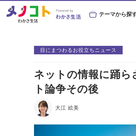
テーマから探
#ビルベリー
#北欧
#アントシ
目にまつわるお役立ちニュース
#目の健康
#サンシャインメガネ
#目の
ネットの情報に踊ら
目の症状や病気と
目にまつわる
目を鍛え
#コンタクトレンズ
#ビジ
予防・治療法
お役立ちニュース
トレーニン
ト論争その後
大江 絵美