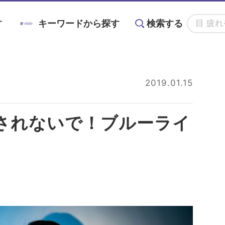
す
キーワードから探す
検索する
アニン
#対策
#メノコト
#メノコト神社
2019.01.15
かすみ
#ドライアイ
#目の疲れ
#目が痛
されないで！ブルーライ
る
目に良い食べ物・
目の基礎知識
目のことを楽しく
ョントレーニング
#こどもの目の日
#6月10日
グ術
栄養素と調理法
学ぶイベント情報
#ブルーベリーが目に良い理由
#目を鍛える方法
全てのキーワードを見る