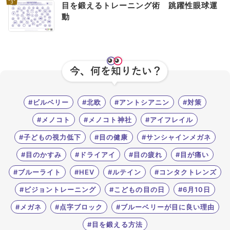
3
目を鍛えるトレーニング術 跳躍性眼球運
動
#ビルベリー
#北欧
#アントシアニン
#対策
#メノコト
#メノコト神社
#アイフレイル
#子どもの視力低下
#目の健康
#サンシャインメガネ
#目のかすみ
#ドライアイ
#目の疲れ
#目が痛い
#ブルーライト
#HEV
#ルテイン
#コンタクトレンズ
#ビジョントレーニング
#こどもの目の日
#6月10日
#メガネ
#点字ブロック
#ブルーベリーが目に良い理由
#目を鍛える方法