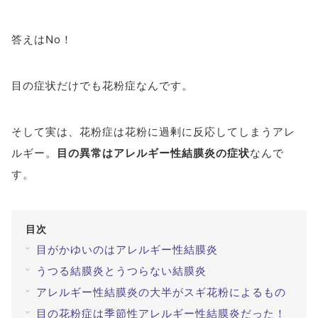
#ブルーベリーが目に良い理由
#目を鍛える方法
答えはNo！
全てのキーワードを見る
目の症状だけでも花粉症なんです。
検索する
検索
そして実は、花粉症は花粉に過剰に反応してしまうアレ
ルギー。
目の異常はアレルギー性結膜炎の症状
なんで
す。
目次
目がかゆいのはアレルギー性結膜炎
うつる結膜炎とうつらない結膜炎
アレルギー性結膜炎の大半がスギ花粉によるもの
目の花粉症は季節性アレルギー性結膜炎だった！