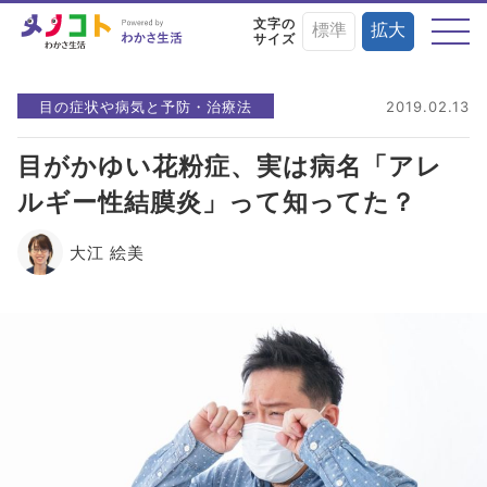
文字の
標準
拡大
サイズ
テーマから探す
目の症状や病気と予防・治療法
2019.02.13
目がかゆい花粉症、実は病名「アレ
ルギー性結膜炎」って知ってた？
目の症状や病気と
目にまつわる
目を鍛える
予防・治療法
お役立ちニュース
トレーニング術
大江 絵美
目に良い食べ物・
目の基礎知識
目のことを楽しく
栄養素と調理法
学ぶイベント情報