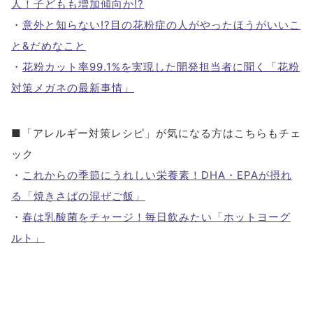
人！子どもも増加傾向か!?
・
意外と知らない!?目の花粉症の人がやったほうがいいこ
と&だめなこと
・
花粉カット率99.1%を実現した開発担当者に聞く「花粉
対策メガネの最新事情」
■「アレルギー対策レシピ」が気になる方はこちらもチェ
ック
・
これからの季節にうれしい栄養素！DHA・EPAが摂れ
る「焼きさばの混ぜご飯」
・
春は乳酸菌をチャージ！毎日飲みたい「ホットヨーグ
ルト」