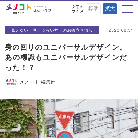
文字の
標準
拡大
サイズ
テーマから探す
見えない・見えづらい方へのお役立ち情報
2023.08.31
身の回りのユニバーサルデザイン。
あの標識もユニバーサルデザインだ
目の症状や病気と
目にまつわる
目を鍛える
った！？
予防・治療法
お役立ちニュース
トレーニング術
メノコト 編集部
目に良い食べ物・
目の基礎知識
目のことを楽しく
栄養素と調理法
学ぶイベント情報