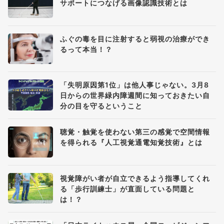
サポートにつなげる画像認識技術とは
ふぐの毒を目に注射すると弱視の治療ができ
るって本当！？
「失明原因第1位」は他人事じゃない。3月8
日からの世界緑内障週間に知っておきたい自
分の目を守るということ
聴覚・触覚を使わない第三の感覚で空間情報
を得られる『人工視覚通電知覚技術』とは
視覚障がい者が自立できるよう指導してくれ
る「歩行訓練士」が直面している問題と
は！？