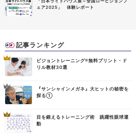
「日本ライトハウス展～全国ロービジョンフ
ェア2025」 体験レポート
記事ランキング
1
ビジョントレーニング®無料プリント・ド
リル教材30選
2
『サンシャインメガネ』大ヒットの秘密を
探る①
3
目を鍛えるトレーニング術 跳躍性眼球運
動