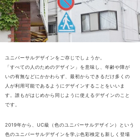
アイメイク・
見えない・見えづ
目のご利益
アイケア
らい方への
スポット
お役立ち情報
キーワードから探す
ユニバーサルデザインをご存じでしょうか。
#ビルベリー
#北欧
#アントシアニン
#対策
「すべての人のためのデザイン」を意味し、年齢や障が
#メノコト
#メノコト神社
#アイフレイル
いの有無などにかかわらず、最初からできるだけ多くの
#子どもの視力低下
#目の健康
人が利用可能であるようにデザインすることをいいま
#サンシャインメガネ
#目のかすみ
#ドライアイ
す。誰もがはじめから同じように使えるデザインのこと
#目の疲れ
#目が痛い
#ブルーライト
#HEV
です。
#ルテイン
#コンタクトレンズ
2019年から、UC級（色のユニバーサルデザイン）という
#ビジョントレーニング
#こどもの目の日
#6月10日
色のユニバーサルデザインを学ぶ色彩検定も新しく登場
#メガネ
#点字ブロック