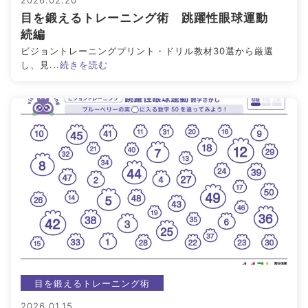
2026.02.20
目を鍛えるトレーニング術 跳躍性眼球運動
アイメイク・
見えない・見えづ
目のご利益
続編
アイケア
らい方への
スポット
ビジョントレーニングプリント・ドリル教材30選から厳選
お役立ち情報
し、見...
続きを読む
キーワードから探す
#ビルベリー
#北欧
#アントシアニン
#対策
#メノコト
#メノコト神社
#アイフレイル
#子どもの視力低下
#目の健康
#サンシャインメガネ
#目のかすみ
#ドライアイ
#目の疲れ
#目が痛い
#ブルーライト
#HEV
#ルテイン
#コンタクトレンズ
#ビジョントレーニング
#こどもの目の日
#6月10日
目を鍛えるトレーニング術
#メガネ
#点字ブロック
2026.01.15