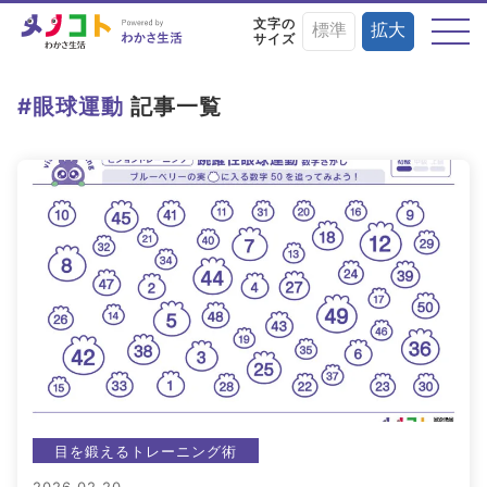
文字の
標準
拡大
サイズ
テーマから探す
#眼球運動
記事一覧
目の症状や病気と
目にまつわる
目を鍛える
予防・治療法
お役立ちニュース
トレーニング術
目に良い食べ物・
目の基礎知識
目のことを楽しく
栄養素と調理法
学ぶイベント情報
目を鍛えるトレーニング術