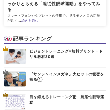
っかりとらえる「追従性眼球運動」をやってみ
る
スマートフォンやタブレットの使用で、見るモノと目の距離
が近く...
続きを読む
記事ランキング
1
ビジョントレーニング®無料プリント・ド
リル教材30選
2
『サンシャインメガネ』大ヒットの秘密を
探る①
3
目を鍛えるトレーニング術 跳躍性眼球運
動