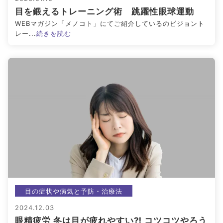
目を鍛えるトレーニング術 跳躍性眼球運動
#ブルーベリーが目に良い理由
#目を鍛える方法
WEBマガジン「メノコト」にてご紹介しているのビジョント
レー...
続きを読む
全てのキーワードを見る
検索する
検索
目の症状や病気と予防・治療法
2024.12.03
眼精疲労 冬は目が疲れやすい⁈ コツコツやろう