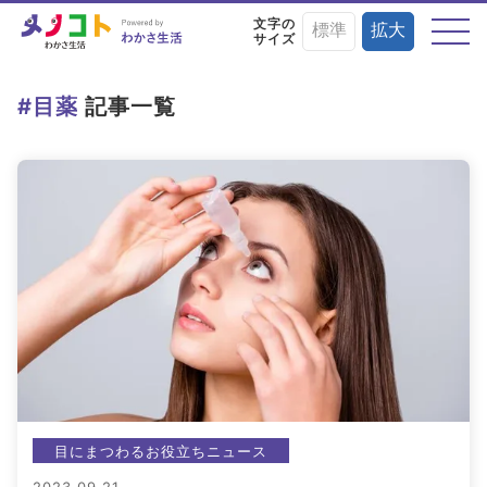
文字の
標準
拡大
サイズ
テーマから探す
#目薬
記事一覧
目の症状や病気と
目にまつわる
目を鍛える
予防・治療法
お役立ちニュース
トレーニング術
目に良い食べ物・
目の基礎知識
目のことを楽しく
栄養素と調理法
学ぶイベント情報
目にまつわるお役立ちニュース