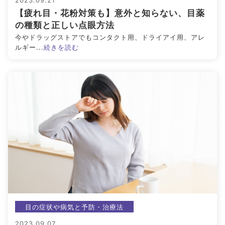
2023.09.21
【疲れ目・花粉対策も】意外と知らない、目薬
アイメイク・
見えない・見えづ
目のご利益
の種類と正しい点眼方法
アイケア
らい方への
スポット
今やドラッグストアでもコンタクト用、ドライアイ用、アレ
お役立ち情報
ルギー...
続きを読む
キーワードから探す
#ビルベリー
#北欧
#アントシアニン
#対策
#メノコト
#メノコト神社
#アイフレイル
#子どもの視力低下
#目の健康
#サンシャインメガネ
#目のかすみ
#ドライアイ
#目の疲れ
#目が痛い
#ブルーライト
#HEV
#ルテイン
#コンタクトレンズ
#ビジョントレーニング
#こどもの目の日
#6月10日
目の症状や病気と予防・治療法
#メガネ
#点字ブロック
2023.09.07