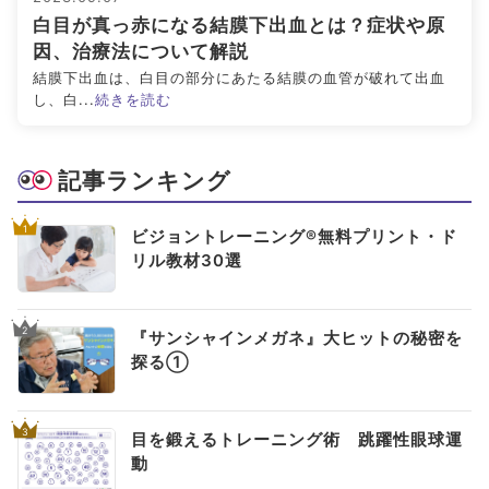
白目が真っ赤になる結膜下出血とは？症状や原
#ブルーベリーが目に良い理由
#目を鍛える方法
因、治療法について解説
結膜下出血は、白目の部分にあたる結膜の血管が破れて出血
全てのキーワードを見る
し、白...
続きを読む
検索する
記事ランキング
検索
1
ビジョントレーニング®無料プリント・ド
リル教材30選
2
『サンシャインメガネ』大ヒットの秘密を
探る①
3
目を鍛えるトレーニング術 跳躍性眼球運
動