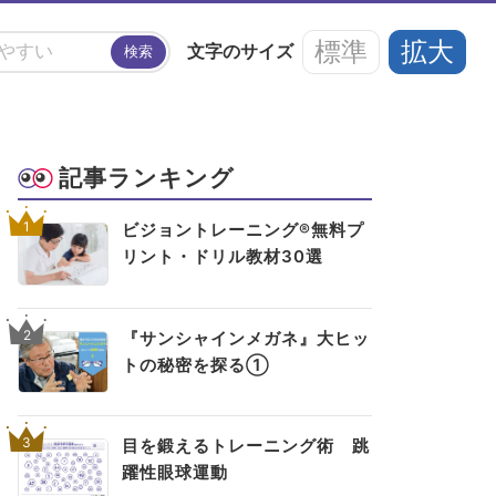
標準
拡大
文字の
サイズ
検索
#アイフレイル
#子どもの視力低下
記事ランキング
い
#ブルーライト
#HEV
#ルテイン
1
ビジョントレーニング®無料プ
リント・ドリル教材30選
アイメイク・
見えない・見えづ
目のご利益
#メガネ
#点字ブロック
アイケア
らい方への
スポット
お役立ち情報
2
『サンシャインメガネ』大ヒッ
トの秘密を探る①
3
目を鍛えるトレーニング術 跳
躍性眼球運動