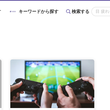
す
キーワードから探す
検索する
アニン
#対策
#メノコト
#メノコト神社
かすみ
#ドライアイ
#目の疲れ
#目が痛
る
目に良い食べ物・
目の基礎知識
目のことを楽しく
ョントレーニング
#こどもの目の日
#6月10日
グ術
栄養素と調理法
学ぶイベント情報
#ブルーベリーが目に良い理由
#目を鍛える方法
全てのキーワードを見る