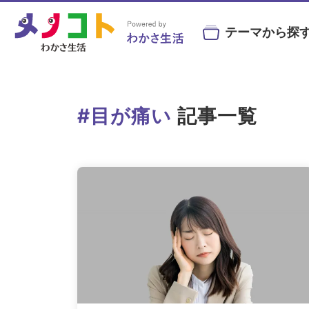
テーマから探
#ビルベリー
#北欧
#アントシ
#目が痛い
記事一覧
#目の健康
#サンシャインメガネ
#目の
目の症状や病気と
目にまつわる
目を鍛え
#コンタクトレンズ
#ビジ
予防・治療法
お役立ちニュース
トレーニン