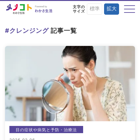
文字の
標準
拡大
サイズ
テーマから探す
#クレンジング
記事一覧
目の症状や病気と
目にまつわる
目を鍛える
予防・治療法
お役立ちニュース
トレーニング術
目に良い食べ物・
目の基礎知識
目のことを楽しく
栄養素と調理法
学ぶイベント情報
目の症状や病気と予防・治療法