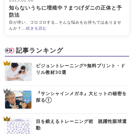
2025.02.06
知らないうちに増殖中？まつげダニの正体と予
アイメイク・
見えない・見えづ
目のご利益
防法
アイケア
らい方への
スポット
目が痒い、ゴロゴロする…そんな悩みをお持ちではありませ
お役立ち情報
んか？...
続きを読む
キーワードから探す
記事ランキング
#ビルベリー
#北欧
#アントシアニン
#対策
1
ビジョントレーニング®無料プリント・ド
#メノコト
#メノコト神社
#アイフレイル
リル教材30選
#子どもの視力低下
#目の健康
#サンシャインメガネ
#目のかすみ
#ドライアイ
2
『サンシャインメガネ』大ヒットの秘密を
#目の疲れ
#目が痛い
#ブルーライト
#HEV
探る①
#ルテイン
#コンタクトレンズ
3
#ビジョントレーニング
#こどもの目の日
#6月10日
目を鍛えるトレーニング術 跳躍性眼球運
動
#メガネ
#点字ブロック