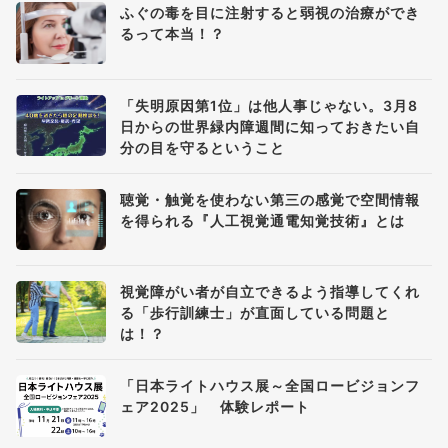
ふぐの毒を目に注射すると弱視の治療ができ
るって本当！？
「失明原因第1位」は他人事じゃない。3月8
日からの世界緑内障週間に知っておきたい自
分の目を守るということ
聴覚・触覚を使わない第三の感覚で空間情報
を得られる『人工視覚通電知覚技術』とは
視覚障がい者が自立できるよう指導してくれ
る「歩行訓練士」が直面している問題と
は！？
「日本ライトハウス展～全国ロービジョンフ
ェア2025」 体験レポート