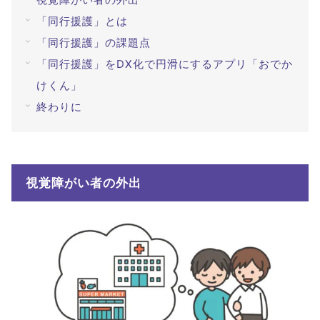
#ブルーベリーが目に良い理由
#目を鍛える方法
「同行援護」とは
「同行援護」の課題点
全てのキーワードを見る
「同行援護」をDX化で円滑にするアプリ「おでか
けくん」
検索する
終わりに
検索
視覚障がい者の外出