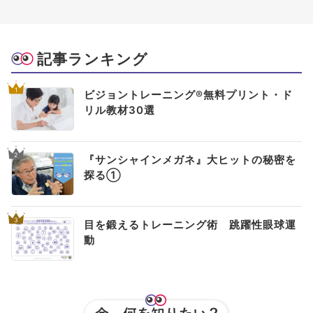
記事ランキング
1
ビジョントレーニング®無料プリント・ド
リル教材30選
2
『サンシャインメガネ』大ヒットの秘密を
探る①
3
目を鍛えるトレーニング術 跳躍性眼球運
動