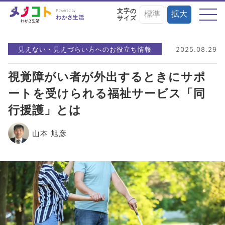
文字の
標準
拡大
サイズ
テーマから探す
見えない・見えづらい方へのお役立ち情報
2025.08.29
視覚障がい者が外出するときにサポ
ートを受けられる福祉サービス「同
目の症状や病気と
目にまつわる
目を鍛える
行援護」とは
予防・治療法
お役立ちニュース
トレーニング術
山本 旭彦
目に良い食べ物・
目の基礎知識
目のことを楽しく
栄養素と調理法
学ぶイベント情報