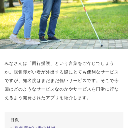
アイメイク・
見えない・見えづ
目のご利益
アイケア
らい方への
スポット
お役立ち情報
キーワードから探す
#ビルベリー
#北欧
#アントシアニン
#対策
みなさんは「同行援護」という言葉をご存じでしょう
#メノコト
#メノコト神社
#アイフレイル
か。視覚障がい者が外出する際にとても便利なサービス
#子どもの視力低下
#目の健康
ですが、知名度はまだまだ低いサービスです。そこで今
#サンシャインメガネ
#目のかすみ
#ドライアイ
回はどのようなサービスなのかやサービスを円滑に行な
#目の疲れ
#目が痛い
#ブルーライト
#HEV
えるよう開発されたアプリを紹介します。
#ルテイン
#コンタクトレンズ
#ビジョントレーニング
#こどもの目の日
#6月10日
目次
#メガネ
#点字ブロック
視覚障がい者の外出