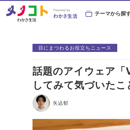
テーマから探
#ビルベリー
#北欧
#アントシ
目にまつわるお役立ちニュース
#目の健康
#サンシャインメガネ
#目の
話題のアイウェア「Vi
目の症状や病気と
目にまつわる
目を鍛え
#コンタクトレンズ
#ビジ
予防・治療法
お役立ちニュース
トレーニン
してみて気づいたこ
矢込郁