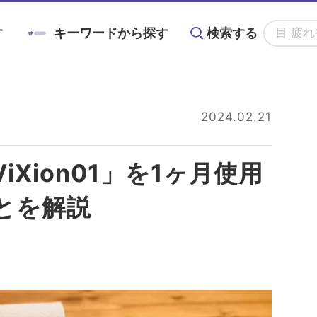
す
キーワードから探す
検索する
アニン
#対策
#メノコト
#メノコト神社
2024.02.21
かすみ
#ドライアイ
#目の疲れ
#目が痛
Xion01」を1ヶ月使用
る
目に良い食べ物・
目の基礎知識
目のことを楽しく
ョントレーニング
#こどもの目の日
#6月10日
グ術
栄養素と調理法
学ぶイベント情報
とを解説
#ブルーベリーが目に良い理由
#目を鍛える方法
全てのキーワードを見る