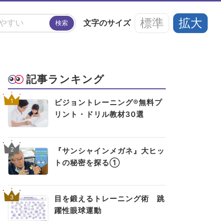
標準
拡大
文字の
サイズ
検索
#アイフレイル
#子どもの視力低下
記事ランキング
い
#ブルーライト
#HEV
#ルテイン
1
ビジョントレーニング®無料プ
リント・ドリル教材30選
アイメイク・
見えない・見えづ
目のご利益
#メガネ
#点字ブロック
アイケア
らい方への
スポット
お役立ち情報
2
『サンシャインメガネ』大ヒッ
トの秘密を探る①
3
目を鍛えるトレーニング術 跳
躍性眼球運動