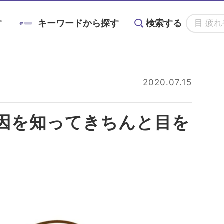
す
キーワードから探す
検索する
アニン
#対策
#メノコト
#メノコト神社
2020.07.15
かすみ
#ドライアイ
#目の疲れ
#目が痛
因を知ってきちんと目を
る
目に良い食べ物・
目の基礎知識
目のことを楽しく
ョントレーニング
#こどもの目の日
#6月10日
グ術
栄養素と調理法
学ぶイベント情報
#ブルーベリーが目に良い理由
#目を鍛える方法
全てのキーワードを見る