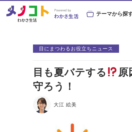
テーマから探
#ビルベリー
#北欧
#アントシ
目にまつわるお役立ちニュース
#目の健康
#サンシャインメガネ
#目の
目も夏バテする
原
目の症状や病気と
目にまつわる
目を鍛え
#コンタクトレンズ
#ビジ
予防・治療法
お役立ちニュース
トレーニン
守ろう！
大江 絵美