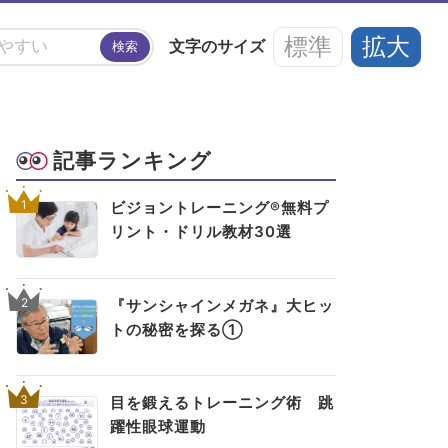
標準
拡大
文字の
サイズ
検索
#アイフレイル
#子どもの視力低下
記事ランキング
い
#ブルーライト
#HEV
#ルテイン
1
ビジョントレーニング®無料プ
リント・ドリル教材30選
アイメイク・
見えない・見えづ
目のご利益
#メガネ
#点字ブロック
アイケア
らい方への
スポット
お役立ち情報
2
『サンシャインメガネ』大ヒッ
トの秘密を探る①
3
目を鍛えるトレーニング術 跳
躍性眼球運動