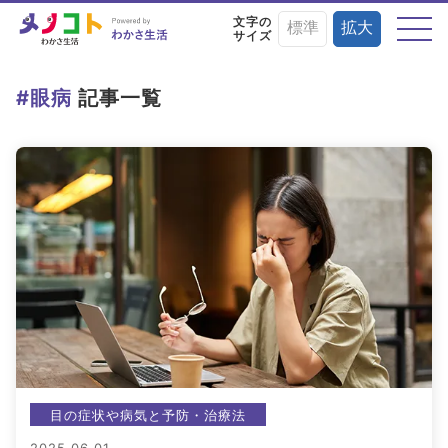
文字の
標準
拡大
サイズ
テーマから探す
#眼病
記事一覧
目の症状や病気と
目にまつわる
目を鍛える
予防・治療法
お役立ちニュース
トレーニング術
目に良い食べ物・
目の基礎知識
目のことを楽しく
栄養素と調理法
学ぶイベント情報
目の症状や病気と予防・治療法