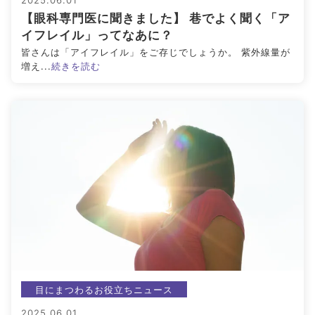
2025.06.01
【眼科専門医に聞きました】 巷でよく聞く「ア
アイメイク・
見えない・見えづ
目のご利益
イフレイル」ってなあに？
アイケア
らい方への
スポット
皆さんは「アイフレイル」をご存じでしょうか。 紫外線量が
お役立ち情報
増え...
続きを読む
キーワードから探す
#ビルベリー
#北欧
#アントシアニン
#対策
#メノコト
#メノコト神社
#アイフレイル
#子どもの視力低下
#目の健康
#サンシャインメガネ
#目のかすみ
#ドライアイ
#目の疲れ
#目が痛い
#ブルーライト
#HEV
#ルテイン
#コンタクトレンズ
#ビジョントレーニング
#こどもの目の日
#6月10日
目にまつわるお役立ちニュース
#メガネ
#点字ブロック
2025.06.01