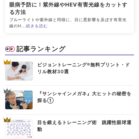
眼病予防に！紫外線やHEV有害光線をカットす
る方法
ブルーライトや紫外線と同様に、目に悪影響を及ぼす有害光
線のH...
続きを読む
記事ランキング
1
ビジョントレーニング®無料プリント・ド
リル教材30選
2
『サンシャインメガネ』大ヒットの秘密を
探る①
3
目を鍛えるトレーニング術 跳躍性眼球運
動