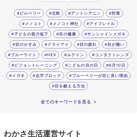
#ビルベリー
#北欧
#アントシアニン
#対策
#メノコト
#メノコト神社
#アイフレイル
#子どもの視力低下
#目の健康
#サンシャインメガネ
#目のかすみ
#ドライアイ
#目の疲れ
#目が痛い
#ブルーライト
#HEV
#ルテイン
#コンタクトレンズ
#ビジョントレーニング
#こどもの目の日
#6月10日
#メガネ
#点字ブロック
#ブルーベリーが目に良い理由
#目を鍛える方法
全てのキーワードを見る
わかさ生活運営サイト