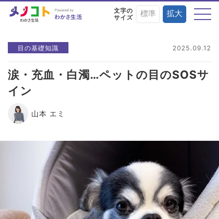
文字の
標準
拡大
サイズ
テーマから探す
目の基礎知識
2025.09.12
涙・充血・白濁…ペットの目のSOSサ
イン
目の症状や病気と
目にまつわる
目を鍛える
予防・治療法
お役立ちニュース
トレーニング術
山本 エミ
目に良い食べ物・
目の基礎知識
目のことを楽しく
栄養素と調理法
学ぶイベント情報