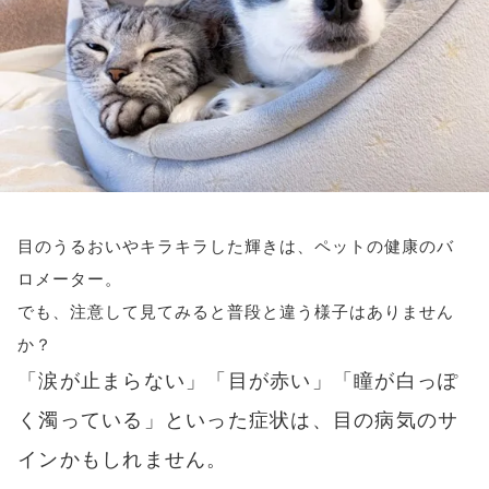
アイメイク・
見えない・見えづ
目のご利益
アイケア
らい方への
スポット
お役立ち情報
キーワードから探す
#ビルベリー
#北欧
#アントシアニン
#対策
#メノコト
#メノコト神社
#アイフレイル
目のうるおいやキラキラした輝きは、ペットの健康のバ
ロメーター。
#子どもの視力低下
#目の健康
でも、注意して見てみると普段と違う様子はありません
#サンシャインメガネ
#目のかすみ
#ドライアイ
か？
#目の疲れ
#目が痛い
#ブルーライト
#HEV
「涙が止まらない」「目が赤い」「瞳が白っぽ
#ルテイン
#コンタクトレンズ
く濁っている」といった症状は、目の病気のサ
#ビジョントレーニング
#こどもの目の日
#6月10日
インかもしれません。
#メガネ
#点字ブロック