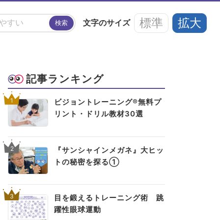
標準
拡大
文字の
サイズ
検索
#アイフレイル
#子どもの視力低下
記事ランキング
い
#ブルーライト
#HEV
#ルテイン
1
ビジョントレーニング®無料プ
リント・ドリル教材30選
アイメイク・
見えない・見えづ
目のご利益
#メガネ
#点字ブロック
アイケア
らい方への
スポット
お役立ち情報
2
『サンシャインメガネ』大ヒッ
トの秘密を探る①
3
目を鍛えるトレーニング術 跳
躍性眼球運動