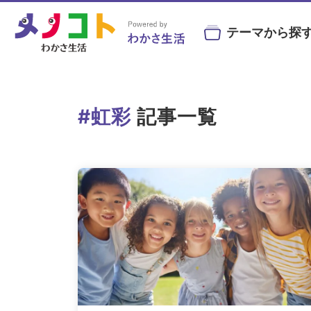
テーマから探
#ビルベリー
#北欧
#アントシ
#虹彩
記事一覧
#目の健康
#サンシャインメガネ
#目の
目の症状や病気と
目にまつわる
目を鍛え
#コンタクトレンズ
#ビジ
予防・治療法
お役立ちニュース
トレーニン