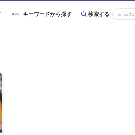
す
キーワードから探す
検索する
アニン
#対策
#メノコト
#メノコト神社
かすみ
#ドライアイ
#目の疲れ
#目が痛
る
目に良い食べ物・
目の基礎知識
目のことを楽しく
ョントレーニング
#こどもの目の日
#6月10日
グ術
栄養素と調理法
学ぶイベント情報
#ブルーベリーが目に良い理由
#目を鍛える方法
全てのキーワードを見る