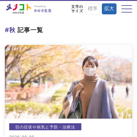
文字の
標準
拡大
サイズ
テーマから探す
#秋
記事一覧
目の症状や病気と
目にまつわる
目を鍛える
予防・治療法
お役立ちニュース
トレーニング術
目に良い食べ物・
目の基礎知識
目のことを楽しく
栄養素と調理法
学ぶイベント情報
目の症状や病気と予防・治療法