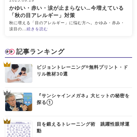
2025.09.29
かゆい・赤い・涙が止まらない…今増えている
アイメイク・
見えない・見えづ
目のご利益
「秋の目アレルギー」対策
アイケア
らい方への
スポット
秋に増える「目のアレルギー」に悩む方へ。かゆみ・赤み・
お役立ち情報
涙目の...
続きを読む
キーワードから探す
記事ランキング
#ビルベリー
#北欧
#アントシアニン
#対策
1
ビジョントレーニング®無料プリント・ド
#メノコト
#メノコト神社
#アイフレイル
リル教材30選
#子どもの視力低下
#目の健康
#サンシャインメガネ
#目のかすみ
#ドライアイ
2
『サンシャインメガネ』大ヒットの秘密を
#目の疲れ
#目が痛い
#ブルーライト
#HEV
探る①
#ルテイン
#コンタクトレンズ
3
#ビジョントレーニング
#こどもの目の日
#6月10日
目を鍛えるトレーニング術 跳躍性眼球運
動
#メガネ
#点字ブロック